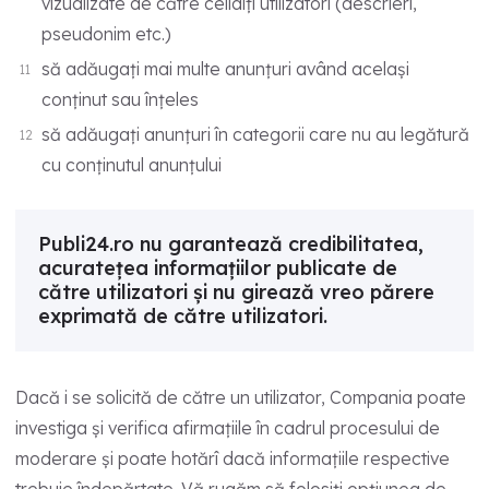
vizualizate de către ceilalți utilizatori (descrieri,
pseudonim etc.)
să adăugați mai multe anunțuri având același
conținut sau înțeles
să adăugați anunțuri în categorii care nu au legătură
cu conținutul anunțului
Publi24.ro nu garantează credibilitatea,
acuratețea informațiilor publicate de
către utilizatori și nu girează vreo părere
exprimată de către utilizatori.
Dacă i se solicită de către un utilizator, Compania poate
investiga și verifica afirmațiile în cadrul procesului de
moderare și poate hotărî dacă informațiile respective
trebuie îndepărtate. Vă rugăm să folosiți opțiunea de