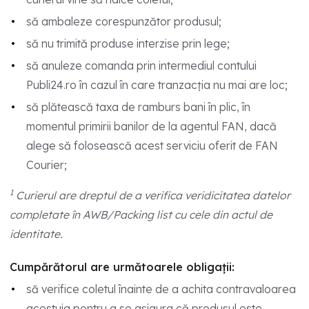
să ambaleze corespunzător produsul;
să nu trimită produse interzise prin lege;
să anuleze comanda prin intermediul contului
Publi24.ro în cazul în care tranzacția nu mai are loc;
să plătească taxa de ramburs bani în plic, în
momentul primirii banilor de la agentul FAN, dacă
alege să folosească acest serviciu oferit de FAN
Courier;
1
Curierul are dreptul de a verifica veridicitatea datelor
completate în AWB/Packing list cu cele din actul de
identitate.
Cumpărătorul are următoarele obligații:
să verifice coletul înainte de a achita contravaloarea
acestuia pentru a se asigura că produsul este