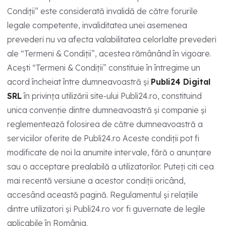
Condiții” este considerată invalidă de către forurile
legale competente, invaliditatea unei asemenea
prevederi nu va afecta valabilitatea celorlalte prevederi
ale “Termeni & Condiții”, acestea rămânând în vigoare.
Acești “Termeni & Condiții” constituie în întregime un
acord încheiat între dumneavoastră și
Publi24 Digital
SRL
în privința utilizării site-ului Publi24.ro, constituind
unica convenție dintre dumneavoastră și companie și
reglementează folosirea de către dumneavoastră a
serviciilor oferite de Publi24.ro Aceste condiții pot fi
modificate de noi la anumite intervale, fără o anunțare
sau o acceptare prealabilă a utilizatorilor. Puteți citi cea
mai recentă versiune a acestor condiții oricând,
accesând această pagină. Regulamentul și relațiile
dintre utilizatori și Publi24.ro vor fi guvernate de legile
aplicabile în România.