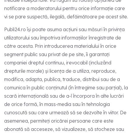
notificare a moderatorului pentru orice informație care
vi se pare suspectă, ilegală, defăimătoare pe acest site.
Publi24.ro își poate asuma acțiuni sau măsuri în privința
utilizatorului sau împotriva informațiilor înregistrate de
către acesta. Prin introducerea materialului în orice
segment public sau privat de pe site, îi garantați
companiei dreptul continuu, irevocabil (incluzând
drepturile morale) și licența de a utiliza, reproduce,
modifica, adapta, publica, traduce, distribui sau de a
comunica în public conținutul (în întregime sau parțial), la
scară internațională sau de a-l încorpora în alte lucrări
de orice formă, în mass-media sau în tehnologia
cunoscută sau care urmează să se dezvolte în viitor. De
asemenea, permiteți oricărei persoane care este
abonată să acceseze, să vizualizeze, să stocheze sau