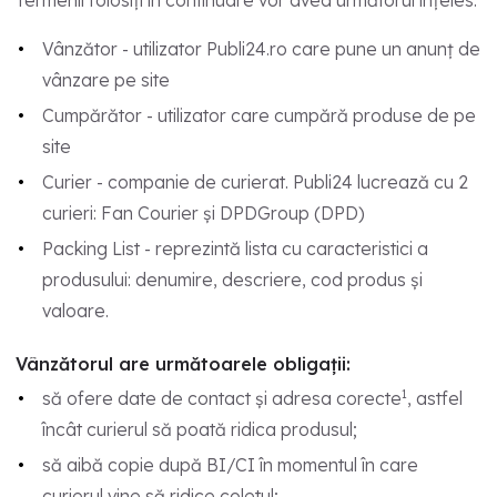
Vânzător - utilizator Publi24.ro care pune un anunț de
vânzare pe site
Cumpărător - utilizator care cumpără produse de pe
site
Curier - companie de curierat. Publi24 lucrează cu 2
curieri: Fan Courier și DPDGroup (DPD)
Packing List - reprezintă lista cu caracteristici a
produsului: denumire, descriere, cod produs și
valoare.
Vânzătorul are următoarele obligații:
1
să ofere date de contact și adresa corecte
, astfel
încât curierul să poată ridica produsul;
să aibă copie după BI/CI în momentul în care
curierul vine să ridice coletul;