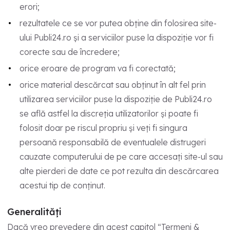
erori;
rezultatele ce se vor putea obține din folosirea site-
ului Publi24.ro și a serviciilor puse la dispoziție vor fi
corecte sau de încredere;
orice eroare de program va fi corectată;
orice material descărcat sau obținut în alt fel prin
utilizarea serviciilor puse la dispoziție de Publi24.ro
se află astfel la discreția utilizatorilor și poate fi
folosit doar pe riscul propriu și veți fi singura
persoană responsabilă de eventualele distrugeri
cauzate computerului de pe care accesați site-ul sau
alte pierderi de date ce pot rezulta din descărcarea
acestui tip de conținut.
Generalități
Dacă vreo prevedere din acest capitol “Termeni &