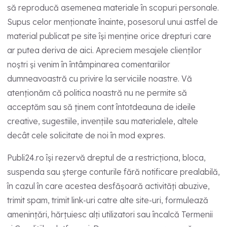
să reproducă asemenea materiale în scopuri personale.
Supus celor menționate înainte, posesorul unui astfel de
material publicat pe site își menține orice drepturi care
ar putea deriva de aici. Apreciem mesajele clienților
noștri și venim în întâmpinarea comentariilor
dumneavoastră cu privire la serviciile noastre. Vă
atenționăm că politica noastră nu ne permite să
acceptăm sau să ținem cont întotdeauna de ideile
creative, sugestiile, invențiile sau materialele, altele
decât cele solicitate de noi în mod expres.
Publi24.ro își rezervă dreptul de a restricționa, bloca,
suspenda sau șterge conturile fără notificare prealabilă,
în cazul în care acestea desfășoară activități abuzive,
trimit spam, trimit link-uri catre alte site-uri, formulează
amenințări, hărțuiesc alți utilizatori sau încalcă Termenii