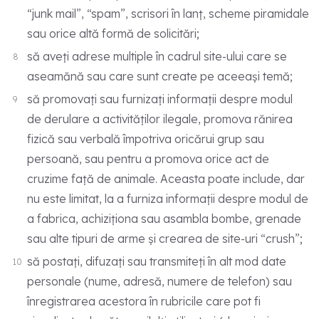
“junk mail”, “spam”, scrisori în lanț, scheme piramidale
sau orice altă formă de solicitări;
să aveți adrese multiple în cadrul site-ului care se
aseamănă sau care sunt create pe aceeași temă;
să promovați sau furnizați informații despre modul
de derulare a activităților ilegale, promova rănirea
fizică sau verbală împotriva oricărui grup sau
persoană, sau pentru a promova orice act de
cruzime față de animale. Aceasta poate include, dar
nu este limitat, la a furniza informații despre modul de
a fabrica, achiziționa sau asambla bombe, grenade
sau alte tipuri de arme și crearea de site-uri “crush”;
să postați, difuzați sau transmiteți în alt mod date
personale (nume, adresă, numere de telefon) sau
înregistrarea acestora în rubricile care pot fi