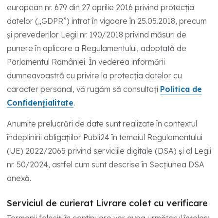
european nr. 679 din 27 aprilie 2016 privind protecția
datelor („GDPR”) intrat în vigoare în 25.05.2018, precum
și prevederilor Legii nr. 190/2018 privind măsuri de
punere în aplicare a Regulamentului, adoptată de
Parlamentul României. În vederea informării
dumneavoastră cu privire la protecția datelor cu
caracter personal, vă rugăm să consultați
Politica de
Confidențialitate
.
Anumite prelucrări de date sunt realizate în contextul
îndeplinirii obligațiilor Publi24 în temeiul Regulamentului
(UE) 2022/2065 privind serviciile digitale (DSA) și al Legii
nr. 50/2024, astfel cum sunt descrise în Secțiunea DSA
anexă.
Serviciul de curierat Livrare colet cu verificare
Termenii folosiți în continuare vor avea următorul înțeles: