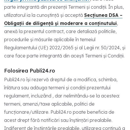
parte integrantă din prezenții Termeni și condiții. În plus,
utilizatorul ia la cunoștință și acceptă
Secțiunea DSA –
Obligații de diligență și moderare a conținutului
,
anexă la prezentul contract, care detaliază politicile,
procedurile și măsurile aplicabile în temeiul
Regulamentului (UE) 2022/2065 și al Legii nr. 50/2024, și
care face parte integrantă din acești Termeni și Condiții.
Folosirea Publi24.ro
Publi24.ro își rezervă dreptul de a modifica, schimba,
înlătura sau adăuga termeni și condiții prezentului
regulament, incluzând , dar nelimitându-se la acestea:
termeni, amenzi/taxe aplicabile, politici de
funcționare/utilizare. Publi24.ro poate beneficia de
acest drept fără notificări sau înștiințări prealabile.
Indiferent de înștiințările prealabile, utilizarea continuă a