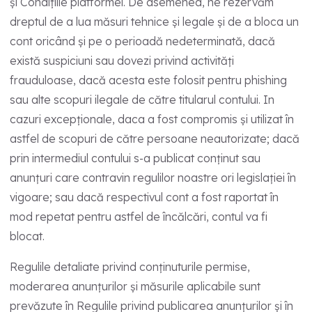
și Condițiile platformei. De asemenea, ne rezervăm
dreptul de a lua măsuri tehnice și legale și de a bloca un
cont oricând și pe o perioadă nedeterminată, dacă
există suspiciuni sau dovezi privind activități
frauduloase, dacă acesta este folosit pentru phishing
sau alte scopuri ilegale de către titularul contului. In
cazuri excepționale, daca a fost compromis și utilizat în
astfel de scopuri de către persoane neautorizate; dacă
prin intermediul contului s-a publicat conținut sau
anunțuri care contravin regulilor noastre ori legislației în
vigoare; sau dacă respectivul cont a fost raportat în
mod repetat pentru astfel de încălcări, contul va fi
blocat.
Regulile detaliate privind conținuturile permise,
moderarea anunțurilor și măsurile aplicabile sunt
prevăzute în Regulile privind publicarea anunțurilor și în