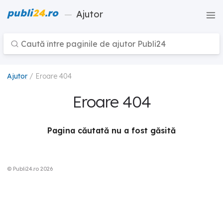
publi
24
.ro
—
Ajutor
Ajutor
/ Eroare 404
Eroare 404
Pagina căutată nu a fost găsită
© Publi24.ro 2026